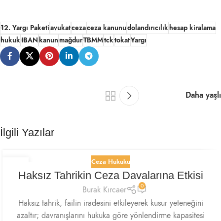
12. Yargı Paketi
avukat
ceza
ceza kanunu
dolandırıcılık
hesap kiralama
hukuk
IBAN
kanun
mağdur
TBMM
tck
tokat
Yargı
Daha yaşlı
İlgili Yazılar
Ceza Hukuku
30
Haksız Tahrikin Ceza Davalarına Etkisi
NIS
0
Burak Kırcaer
Haksız tahrik, failin iradesini etkileyerek kusur yeteneğini
azaltır; davranışlarını hukuka göre yönlendirme kapasitesi