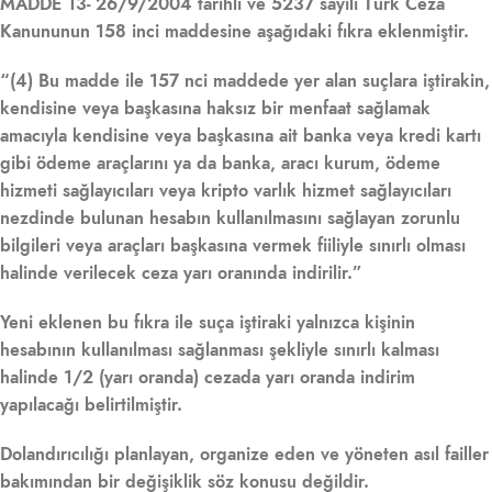
MADDE 13- 26/9/2004 tarihli ve 5237 sayılı Türk Ceza
Kanununun 158 inci maddesine aşağıdaki fıkra eklenmiştir.
“(4) Bu madde ile 157 nci maddede yer alan suçlara iştirakin,
kendisine veya başkasına haksız bir menfaat sağlamak
amacıyla kendisine veya başkasına ait banka veya kredi kartı
gibi ödeme araçlarını ya da banka, aracı kurum, ödeme
hizmeti sağlayıcıları veya kripto varlık hizmet sağlayıcıları
nezdinde bulunan hesabın kullanılmasını sağlayan zorunlu
bilgileri veya araçları başkasına vermek fiiliyle sınırlı olması
halinde verilecek ceza yarı oranında indirilir.”
Yeni eklenen bu fıkra ile suça iştiraki yalnızca kişinin
hesabının kullanılması sağlanması şekliyle sınırlı kalması
halinde 1/2 (yarı oranda) cezada yarı oranda indirim
yapılacağı belirtilmiştir.
Dolandırıcılığı planlayan, organize eden ve yöneten asıl failler
bakımından bir değişiklik söz konusu değildir.