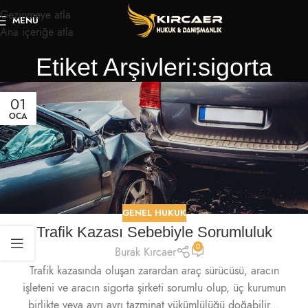
Gezinmeye atla
MENÜ
Ana içeriğe atla
Etiket Arşivleri:sigorta
01
OCA
GENEL HUKUK
Trafik Kazası Sebebiyle Sorumluluk
0
Burak Kırcaer
Trafik kazasında oluşan zarardan araç sürücüsü, aracın
işleteni ve aracın sigorta şirketi sorumlu olup, üç kurumun
birlikte veya ayrı ayrı tazminat yükümlülüğü doğabilir...