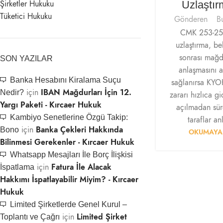
Uzlaştı
Şirketler Hukuku
Tüketici Hukuku
Gönderen
B
CMK 253-255
uzlaştırma, bel
sonrası mağdu
SON YAZILAR
anlaşmasını 
Banka Hesabını Kiralama Suçu
sağlanırsa KYOK
için
IBAN Mağdurları İçin 12.
Nedir?
zararı hızlıca g
Yargı Paketi - Kırcaer Hukuk
açılmadan sür
Kambiyo Senetlerine Özgü Takip:
taraflar an
için
Banka Çekleri Hakkında
Bono
OKUMAYA
Bilinmesi Gerekenler - Kırcaer Hukuk
Whatsapp Mesajları İle Borç İlişkisi
için
Fatura İle Alacak
İspatlama
Hakkımı İspatlayabilir Miyim? - Kırcaer
Hukuk
Limited Şirketlerde Genel Kurul –
için
Limited Şirket
Toplantı ve Çağrı