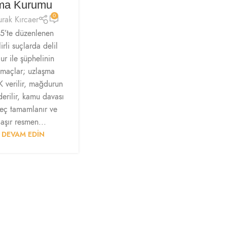
rma Kurumu
0
urak Kırcaer
’te düzenlenen
irli suçlarda delil
r ile şüphelinin
amaçlar; uzlaşma
 verilir, mağdurun
iderilir, kamu davası
eç tamamlanır ve
laşır resmen...
 DEVAM EDIN