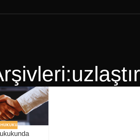
Arşivleri:uzlaşt
 HUKUKU
ukukunda