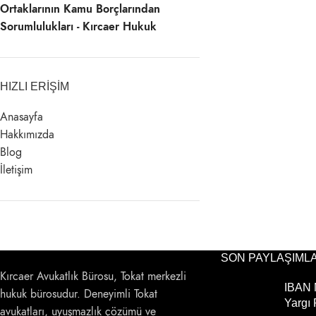
Ortaklarının Kamu Borçlarından
Sorumlulukları - Kırcaer Hukuk
HIZLI ERIŞIM
Anasayfa
Hakkımızda
Blog
İletişim
SON PAYLAŞIML
Kırcaer Avukatlık Bürosu, Tokat merkezli
IBAN M
hukuk bürosudur. Deneyimli Tokat
Yargı 
avukatları, uyuşmazlık çözümü ve