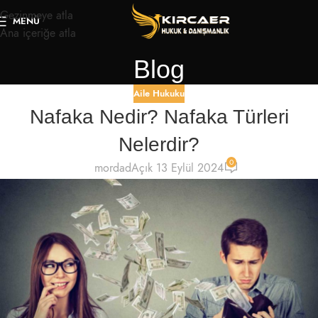
Gezinmeye atla
MENÜ
Ana içeriğe atla
Blog
Aile Hukuku
Nafaka Nedir? Nafaka Türleri
Nelerdir?
0
mordad
Açık 13 Eylül 2024