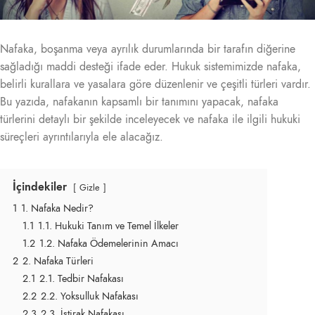
Nafaka, boşanma veya ayrılık durumlarında bir tarafın diğerine
sağladığı maddi desteği ifade eder. Hukuk sistemimizde nafaka,
belirli kurallara ve yasalara göre düzenlenir ve çeşitli türleri vardır.
Bu yazıda, nafakanın kapsamlı bir tanımını yapacak, nafaka
türlerini detaylı bir şekilde inceleyecek ve nafaka ile ilgili hukuki
süreçleri ayrıntılarıyla ele alacağız.
İçindekiler
Gizle
1
1. Nafaka Nedir?
1.1
1.1. Hukuki Tanım ve Temel İlkeler
1.2
1.2. Nafaka Ödemelerinin Amacı
2
2. Nafaka Türleri
2.1
2.1. Tedbir Nafakası
2.2
2.2. Yoksulluk Nafakası
2.3
2.3. İştirak Nafakası