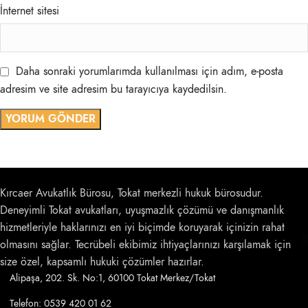
İnternet sitesi
Daha sonraki yorumlarımda kullanılması için adım, e-posta
adresim ve site adresim bu tarayıcıya kaydedilsin.
Kırcaer Avukatlık Bürosu, Tokat merkezli hukuk bürosudur.
Deneyimli Tokat avukatları, uyuşmazlık çözümü ve danışmanlık
hizmetleriyle haklarınızı en iyi biçimde koruyarak içinizin rahat
olmasını sağlar. Tecrübeli ekibimiz ihtiyaçlarınızı karşılamak için
size özel, kapsamlı hukuki çözümler hazırlar.
Alipaşa, 202. Sk. No:1, 60100 Tokat Merkez/Tokat
Telefon: 0539 420 01 62