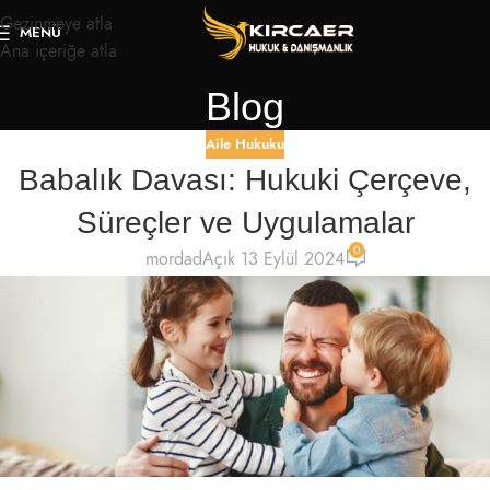
Gezinmeye atla
MENÜ
Ana içeriğe atla
Blog
Aile Hukuku
Babalık Davası: Hukuki Çerçeve,
Süreçler ve Uygulamalar
0
mordad
Açık 13 Eylül 2024