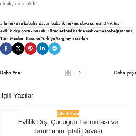
oldukça önemlidir.
aile hukuku
babalık davası
babalık hükmü
dava süresi.
DNA testi
evlilik dışı çocuk
hukuki süreçler
iptal
karine
mahkeme
soybağı
tanıma
Türk Medeni Kanunu
Türkiye
Yargıtay kararları
Daha Yeni
Daha yaşlı
İlgili Yazılar
Aile Hukuku
13
Evlilik Dışı Çocuğun Tanınması ve
EYL
Tanımanın İptali Davası