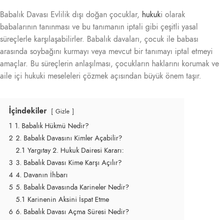
Babalık Davası Evlilik dışı doğan çocuklar,
hukuk
i olarak
babalarının tanınması ve bu tanımanın iptali gibi çeşitli yasal
süreçlerle karşılaşabilirler. Babalık davaları, çocuk ile babası
arasında soybağını kurmayı veya mevcut bir tanımayı iptal etmeyi
amaçlar. Bu süreçlerin anlaşılması, çocukların haklarını korumak ve
aile içi hukuki meseleleri çözmek açısından büyük önem taşır.
İçindekiler
Gizle
1
1. Babalık Hükmü Nedir?
2
2. Babalık Davasını Kimler Açabilir?
2.1
Yargıtay 2. Hukuk Dairesi Kararı:
3
3. Babalık Davası Kime Karşı Açılır?
4
4. Davanın İhbarı
5
5. Babalık Davasında Karineler Nedir?
5.1
Karinenin Aksini İspat Etme
6
6. Babalık Davası Açma Süresi Nedir?