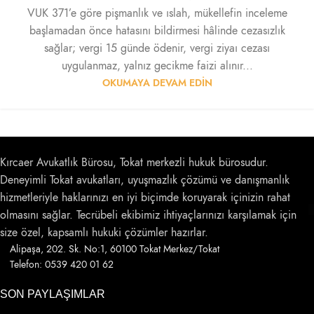
VUK 371’e göre pişmanlık ve ıslah, mükellefin inceleme
başlamadan önce hatasını bildirmesi hâlinde cezasızlık
sağlar; vergi 15 günde ödenir, vergi ziyaı cezası
uygulanmaz, yalnız gecikme faizi alınır...
OKUMAYA DEVAM EDIN
Kırcaer Avukatlık Bürosu, Tokat merkezli hukuk bürosudur.
Deneyimli Tokat avukatları, uyuşmazlık çözümü ve danışmanlık
hizmetleriyle haklarınızı en iyi biçimde koruyarak içinizin rahat
olmasını sağlar. Tecrübeli ekibimiz ihtiyaçlarınızı karşılamak için
size özel, kapsamlı hukuki çözümler hazırlar.
Alipaşa, 202. Sk. No:1, 60100 Tokat Merkez/Tokat
Telefon: 0539 420 01 62
SON PAYLAŞIMLAR