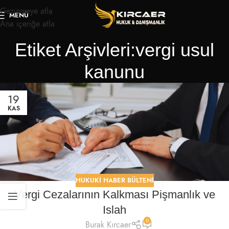
Gezinmeye atla
MENÜ
Ana içeriğe atla
Etiket Arşivleri:vergi usul
kanunu
19
KAS
HUKUKI HABER BÜLTENI
Vergi Cezalarının Kalkması Pişmanlık ve
Islah
0
Burak Kırcaer