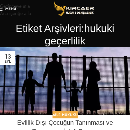
Gezinmeye atla
MENÜ
Ana içeriğe atla
Etiket Arşivleri:hukuki
geçerlilik
13
EYL
AILE HUKUKU
Evlilik Dışı Çocuğun Tanınması ve