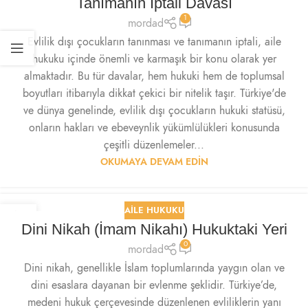
Tanımanın İptali Davası
1
mordad
Evlilik dışı çocukların tanınması ve tanımanın iptali, aile
hukuku içinde önemli ve karmaşık bir konu olarak yer
almaktadır. Bu tür davalar, hem hukuki hem de toplumsal
boyutları itibarıyla dikkat çekici bir nitelik taşır. Türkiye'de
ve dünya genelinde, evlilik dışı çocukların hukuki statüsü,
onların hakları ve ebeveynlik yükümlülükleri konusunda
çeşitli düzenlemeler...
OKUMAYA DEVAM EDIN
AILE HUKUKU
13
Dini Nikah (İmam Nikahı) Hukuktaki Yeri
EYL
0
mordad
Dini nikah, genellikle İslam toplumlarında yaygın olan ve
dini esaslara dayanan bir evlenme şeklidir. Türkiye’de,
medeni hukuk çerçevesinde düzenlenen evliliklerin yanı