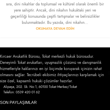
sıra, dini nikahlar da toplumsal ve kültürel olarak önemli bir
yere sahiptir. Ancak, dini nikahın hukuktaki yeri ve
geçerliliği konusunda çeşitli tartışmalar ve belirsizlikler
bulunmaktadır. Bu yazıda, dini nikahın...
OKUMAYA DEVAM EDIN
Kırcaer Avukatlık Bürosu, Tokat merkezli hukuk bürosudur.
Deneyimli Tokat avukatları, uyuşmazlık çözümü ve danışmanlık
hizmetleriyle haklarınızı en iyi biçimde koruyarak içinizin rahat
olmasını sağlar. Tecrübeli ekibimiz ihtiyaçlarınızı karşılamak için
size özel, kapsamlı hukuki çözümler hazırlar.
Alipaşa, 202. Sk. No:1, 60100 Tokat Merkez/Tokat
Telefon: 0539 420 01 62
SON PAYLAŞIMLAR